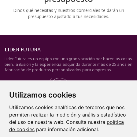
Dinos qué necesitas y nuestros comerciales te darán un
presupuesto ajustado a tus necesidades.
LIDER FUTURA
Lider Futura es un equipo con una gran vocación por hacer las cosas
bien, la ilusión y la experiencia adquirida durante más de 25 años en
fabricación de productos personalizados para empresas.
Utilizamos cookies
CONTACTO
Utilizamos cookies analíticas de terceros que nos
91 260 91 38
permiten realizar la medición y análisis estadístico
656 60 60 00
del uso de nuestra web. Consulta nuestra
política
info@liderfutura.com
de cookies
para información adicional.
De lunes a viernes: 9.00 - 15.00h.