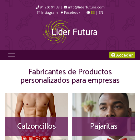
91 260 91 38 |
info@liderfutura.com
Instagram
Facebook
ES
|
EN
Acceder
Toggle
navigation
Fabricantes de Productos
personalizados para empresas
Calzoncillos
Pajaritas